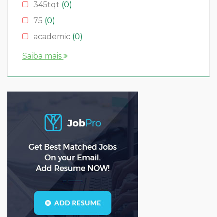
345tqt
(0)
75
(0)
academic
(0)
account
(0)
Saiba mais
accountant
(0)
AS
(0)
ASD
(0)
asda
(0)
asdad
(0)
asdasdas
(0)
asdasdasd
(0)
bauleiter
(0)
bhubaneswar
(0)
Blogs
(1)