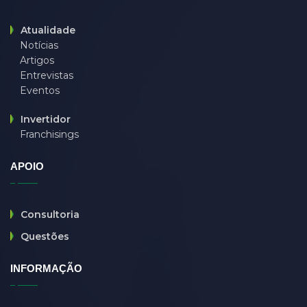
driver job
(0)
eğitim
(0)
Atualidade
Notícias
employer
(0)
Artigos
endpoint
(0)
Entrevistas
Eventos
et eu asperiores qui
(0)
fitness
(0)
Invertidor
Franchisings
fußpflege
(0)
G
(0)
APOIO
GG
(0)
guard
(0)
Consultoria
haunt
(0)
Questões
hibernate
(0)
INFORMAÇÃO
Holtel
(0)
HR
(0)