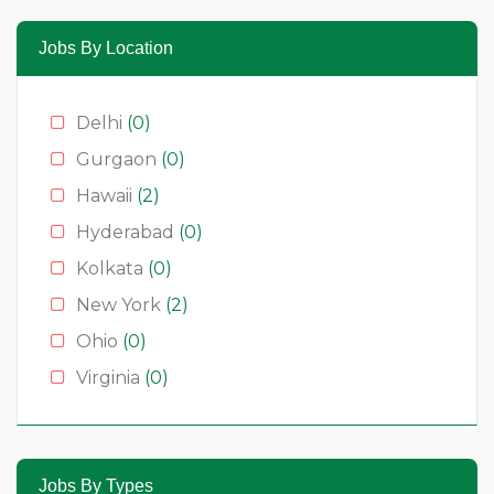
Medical
(2)
Moda
(0)
Jobs By Location
Restauração
(0)
Restaurants
(1)
Delhi
(0)
Serviços
(0)
Gurgaon
(0)
Technology
(2)
Hawaii
(2)
Hyderabad
(0)
Kolkata
(0)
New York
(2)
Ohio
(0)
Virginia
(0)
Jobs By Types