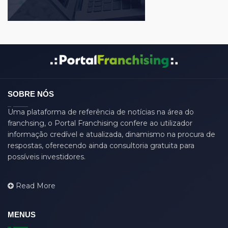
call center
(3)
center manager
(0)
chartered
(0)
CSS
(0)
D
(0)
SOBRE NÓS
dasdas
(0)
Uma plataforma de referência de notícias na área do
ddjgud
(0)
franchsing, o Portal Franchising confere ao utilizador
design
(6)
informação credível e atualizada, dinamismo na procura de
respostas, oferecendo ainda consultoria gratuita para
designer
(0)
possíveis investidores.
develop
(0)
developer
(7)
Read More
DFD
(0)
django
(0)
MENUS