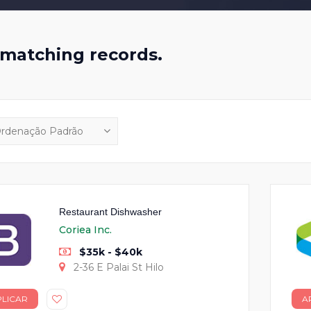
matching records.
Restaurant Dishwasher
Coriea Inc.
$35k - $40k
2-36 E Palai St Hilo
PLICAR
A