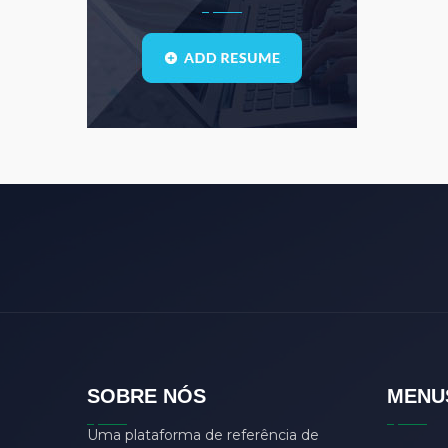
bauleiter
(0)
bhubaneswar
(0)
Blogs
(1)
call center
(3)
center manager
(0)
chartered
(0)
CSS
(0)
D
(0)
dasdas
(0)
ddjgud
(0)
design
(6)
designer
(0)
SOBRE NÓS
MENU
develop
(0)
developer
(7)
Uma plataforma de referência de