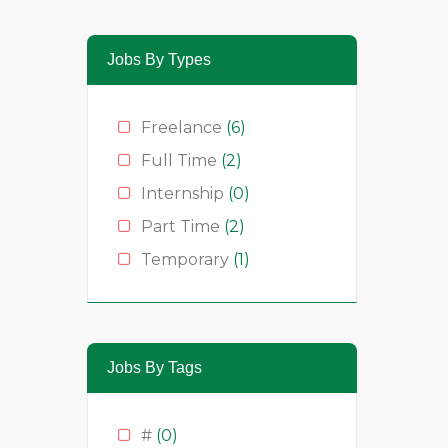
Jobs By Types
Freelance
(6)
Full Time
(2)
Internship
(0)
Part Time
(2)
Temporary
(1)
Jobs By Tags
#
(0)