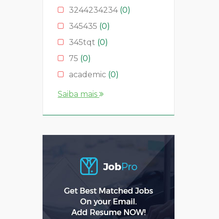
3244234234
(0)
345435
(0)
345tqt
(0)
75
(0)
academic
(0)
account
(0)
Saiba mais
accountant
(0)
AS
(0)
ASD
(0)
asda
(0)
asdad
(0)
asdasdas
(0)
asdasdasd
(0)