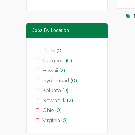
Hotelaria
(0)
Media & News
(4)
Medical
(2)
Jobs By Location
Moda
(0)
Restauração
(0)
Delhi
(0)
Restaurants
(1)
Gurgaon
(0)
Serviços
(0)
Hawaii
(2)
Technology
(2)
Hyderabad
(0)
Kolkata
(0)
New York
(2)
Ohio
(0)
Virginia
(0)