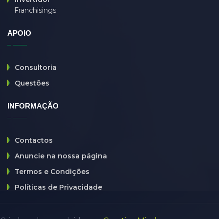
Franchisings
fußpflege
(0)
G
(0)
APOIO
GG
(0)
guard
(0)
Consultoria
haunt
(0)
Questões
hibernate
(0)
INFORMAÇÃO
Holtel
(0)
HR
(0)
Contactos
html
(0)
Anuncie na nossa página
htmll
(0)
Termos e Condições
it company
(6)
Políticas de Privacidade
java
(0)
java developer
(0)