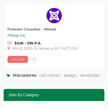
Protection Consultant – Website
FShop Inc.
$22K - 25k P.A.
89-92 220th St Jamaica, NY 11427 USA
APLICAR
Marcadores
call center
,
design
,
developer
Jobs By Category