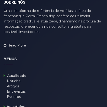
SOBRE NÓS
dasdas
(0)
Uma plataforma de referência de notícias na área do
ddjgud
(0)
franchsing, o Portal Franchising confere ao utilizador
design
(6)
informação credível e atualizada, dinamismo na procura de
respostas, oferecendo ainda consultoria gratuita para
designer
(0)
possíveis investidores.
develop
(0)
developer
(7)
Read More
DFD
(0)
django
(0)
MENUS
driver job
(0)
eğitim
(0)
Atualidade
Notícias
employer
(0)
Artigos
endpoint
(0)
Entrevistas
Eventos
et eu asperiores qui
(0)
fitness
(0)
Invertidor