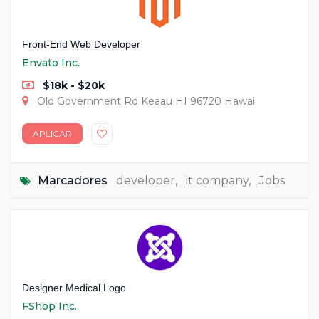
Front-End Web Developer
Envato Inc.
$18k - $20k
Old Government Rd Keaau HI 96720 Hawaii
APLICAR
Marcadores
developer
,
it company
,
Jobs
Designer Medical Logo
FShop Inc.