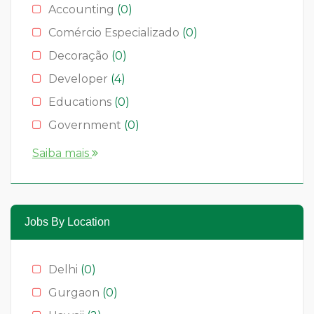
Accounting
(0)
Comércio Especializado
(0)
Decoração
(0)
Developer
(4)
Educations
(0)
Government
(0)
Hotelaria
(0)
Saiba mais
Media & News
(4)
Medical
(2)
Moda
(0)
Jobs By Location
Restauração
(0)
Restaurants
(1)
Delhi
(0)
Serviços
(0)
Gurgaon
(0)
Technology
(2)