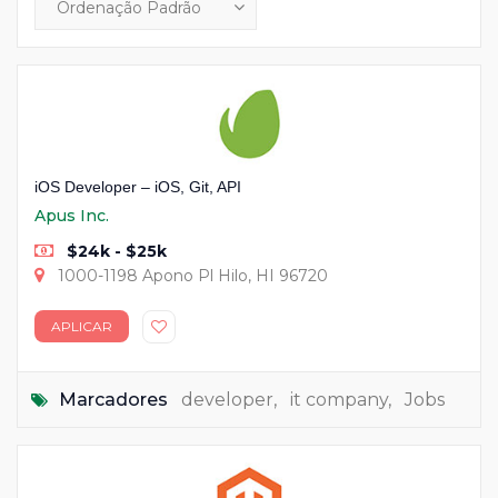
iOS Developer – iOS, Git, API
Apus Inc.
$24k - $25k
1000-1198 Apono Pl Hilo, HI 96720
APLICAR
Marcadores
developer
,
it company
,
Jobs