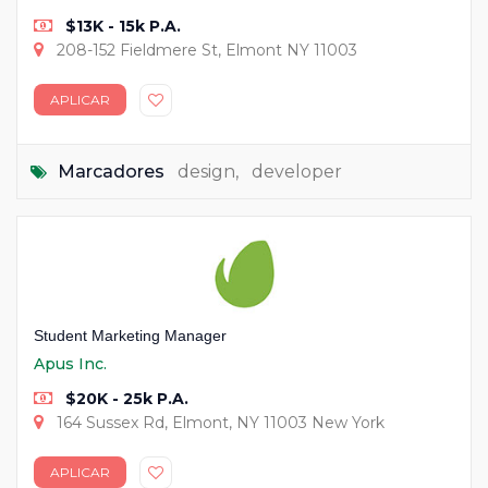
$13K - 15k P.A.
208-152 Fieldmere St, Elmont NY 11003
APLICAR
Marcadores
design
,
developer
Student Marketing Manager
Apus Inc.
$20K - 25k P.A.
164 Sussex Rd, Elmont, NY 11003 New York
APLICAR