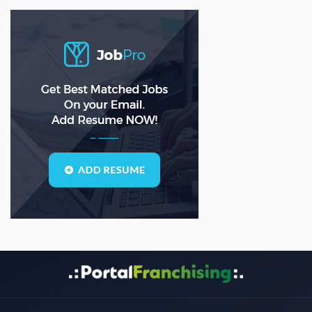
ASD
(0)
asda
(0)
asdad
(0)
asdasdas
(0)
asdasdasd
(0)
bauleiter
(0)
bhubaneswar
(0)
Blogs
(1)
call center
(3)
center manager
(0)
chartered
(0)
CSS
(0)
D
(0)