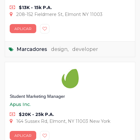
$13K - 15k P.A.
208-152 Fieldmere St, Elmont NY 11003
APLICAR
Marcadores
design
,
developer
Student Marketing Manager
Apus Inc.
$20K - 25k P.A.
164 Sussex Rd, Elmont, NY 11003 New York
APLICAR