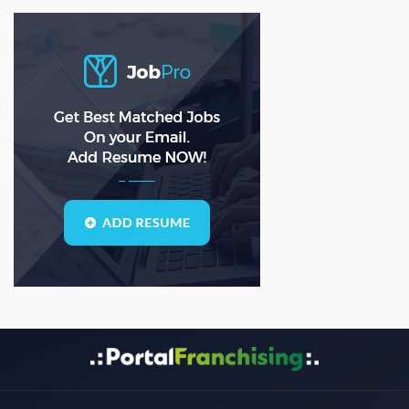
ASD
(0)
asda
(0)
asdad
(0)
asdasdas
(0)
asdasdasd
(0)
bauleiter
(0)
bhubaneswar
(0)
Blogs
(1)
call center
(3)
center manager
(0)
chartered
(0)
CSS
(0)
D
(0)