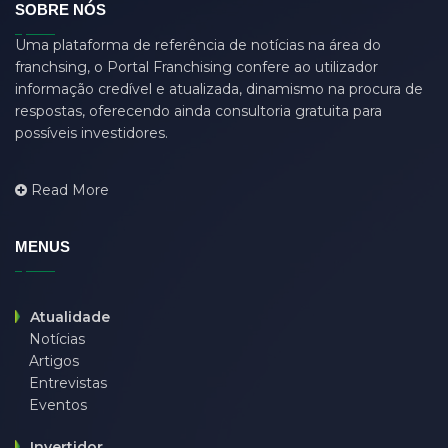
SOBRE NÓS
dasdas
(0)
Uma plataforma de referência de notícias na área do
ddjgud
(0)
franchsing, o Portal Franchising confere ao utilizador
design
(6)
informação credível e atualizada, dinamismo na procura de
respostas, oferecendo ainda consultoria gratuita para
designer
(0)
possíveis investidores.
develop
(0)
developer
(7)
Read More
DFD
(0)
django
(0)
MENUS
driver job
(0)
eğitim
(0)
Atualidade
Notícias
employer
(0)
Artigos
endpoint
(0)
Entrevistas
Eventos
et eu asperiores qui
(0)
fitness
(0)
Invertidor