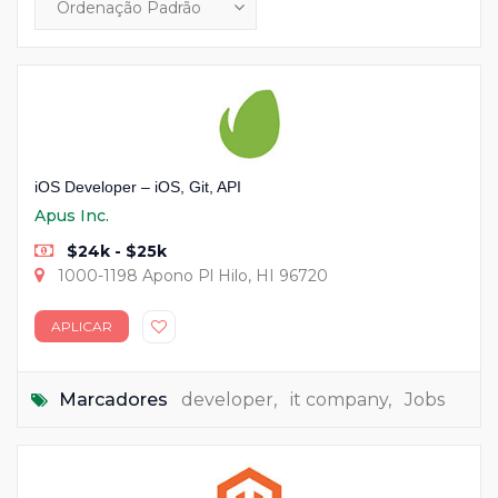
iOS Developer – iOS, Git, API
Apus Inc.
$24k - $25k
1000-1198 Apono Pl Hilo, HI 96720
APLICAR
Marcadores
developer
,
it company
,
Jobs