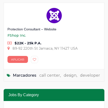
Protection Consultant – Website
FShop Inc.
$22K - 25k P.A.
89-92 220th St Jamaica, NY 11427 USA
APLICAR
Marcadores
call center
,
design
,
developer
Jobs By Category