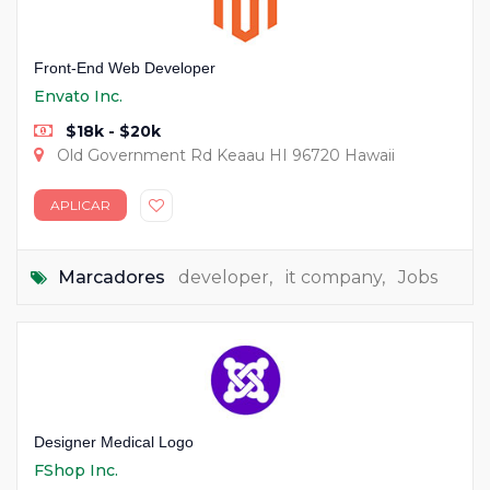
Front-End Web Developer
Envato Inc.
$18k - $20k
Old Government Rd Keaau HI 96720 Hawaii
APLICAR
Marcadores
developer
,
it company
,
Jobs
Designer Medical Logo
FShop Inc.