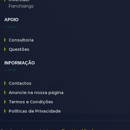
Franchisings
fußpflege
(0)
G
(0)
APOIO
GG
(0)
guard
(0)
Consultoria
haunt
(0)
Questões
hibernate
(0)
INFORMAÇÃO
Holtel
(0)
HR
(0)
Contactos
html
(0)
Anuncie na nossa página
htmll
(0)
Termos e Condições
it company
(6)
Políticas de Privacidade
java
(0)
java developer
(0)