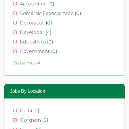
Accounting
(0)
Comércio Especializado
(0)
Decoração
(0)
Developer
(4)
Educations
(0)
Government
(0)
Hotelaria
(0)
Saiba mais
Media & News
(4)
Medical
(2)
Moda
(0)
Jobs By Location
Restauração
(0)
Restaurants
(1)
Delhi
(0)
Serviços
(0)
Gurgaon
(0)
Technology
(2)