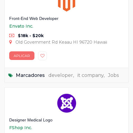
Front-End Web Developer
Envato Inc.
$18k - $20k
Old Government Rd Keaau HI 96720 Hawaii
APLICAR
Marcadores
developer
,
it company
,
Jobs
Designer Medical Logo
FShop Inc.