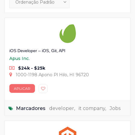
iOS Developer – iOS, Git, API
Apus Inc.
$24k - $25k
1000-1198 Apono Pl Hilo, HI 96720
APLICAR
Marcadores
developer
,
it company
,
Jobs