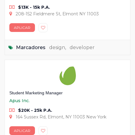
$13K - 15k P.A.
208-152 Fieldmere St, Elmont NY 11003
APLICAR
Marcadores
design
,
developer
Student Marketing Manager
Apus Inc.
$20K - 25k P.A.
164 Sussex Rd, Elmont, NY 11003 New York
APLICAR