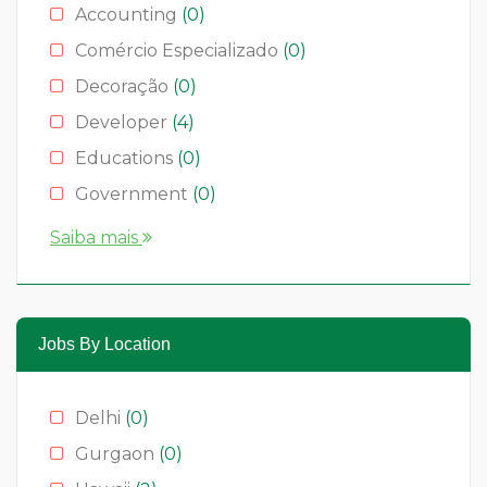
Accounting
(0)
Comércio Especializado
(0)
Decoração
(0)
Developer
(4)
Educations
(0)
Government
(0)
Hotelaria
(0)
Saiba mais
Media & News
(4)
Medical
(2)
Moda
(0)
Jobs By Location
Restauração
(0)
Restaurants
(1)
Delhi
(0)
Serviços
(0)
Gurgaon
(0)
Technology
(2)