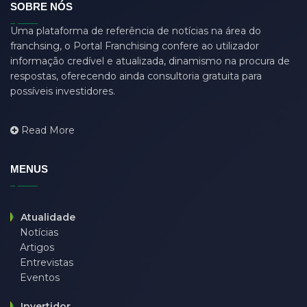
SOBRE NÓS
dasdas
(0)
Uma plataforma de referência de notícias na área do
ddjgud
(0)
franchsing, o Portal Franchising confere ao utilizador
design
(6)
informação credível e atualizada, dinamismo na procura de
respostas, oferecendo ainda consultoria gratuita para
designer
(0)
possíveis investidores.
develop
(0)
developer
(7)
Read More
DFD
(0)
django
(0)
MENUS
driver job
(0)
eğitim
(0)
Atualidade
Notícias
employer
(0)
Artigos
endpoint
(0)
Entrevistas
Eventos
et eu asperiores qui
(0)
fitness
(0)
Invertidor