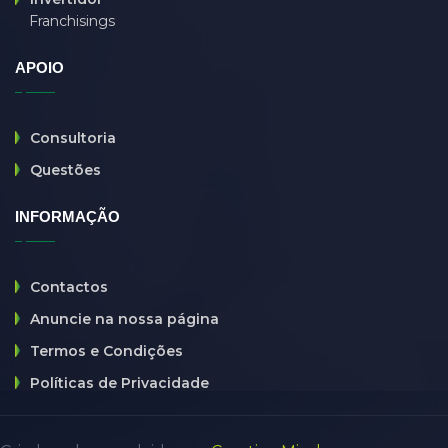
Franchisings
fußpflege
(0)
G
(0)
APOIO
GG
(0)
guard
(0)
Consultoria
haunt
(0)
Questões
hibernate
(0)
INFORMAÇÃO
Holtel
(0)
HR
(0)
Contactos
html
(0)
Anuncie na nossa página
htmll
(0)
Termos e Condições
it company
(6)
Políticas de Privacidade
java
(0)
java developer
(0)