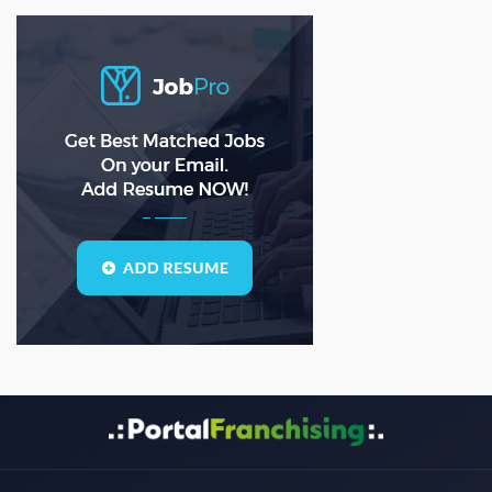
ASD
(0)
asda
(0)
asdad
(0)
asdasdas
(0)
asdasdasd
(0)
bauleiter
(0)
bhubaneswar
(0)
Blogs
(1)
call center
(3)
center manager
(0)
chartered
(0)
CSS
(0)
D
(0)