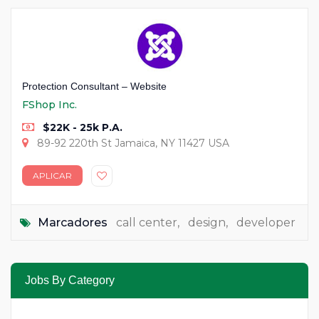
Protection Consultant – Website
FShop Inc.
$22K - 25k P.A.
89-92 220th St Jamaica, NY 11427 USA
APLICAR
Marcadores
call center
,
design
,
developer
Jobs By Category