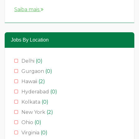
Hotelaria
(0)
Saiba mais
Media & News
(4)
Medical
(2)
Moda
(0)
Jobs By Location
Restauração
(0)
Restaurants
(1)
Delhi
(0)
Serviços
(0)
Gurgaon
(0)
Technology
(2)
Hawaii
(2)
Hyderabad
(0)
Kolkata
(0)
New York
(2)
Ohio
(0)
Virginia
(0)