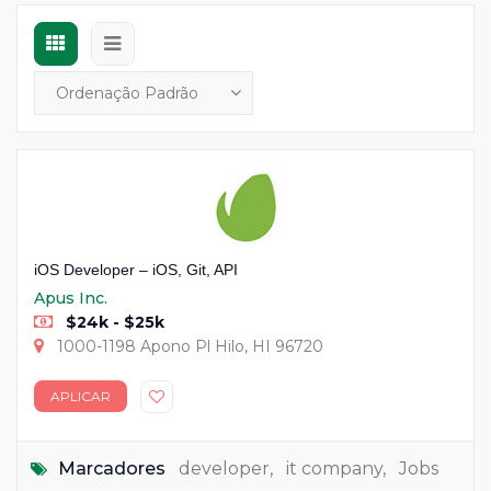
iOS Developer – iOS, Git, API
Apus Inc.
$24k - $25k
1000-1198 Apono Pl Hilo, HI 96720
APLICAR
Marcadores
developer
,
it company
,
Jobs