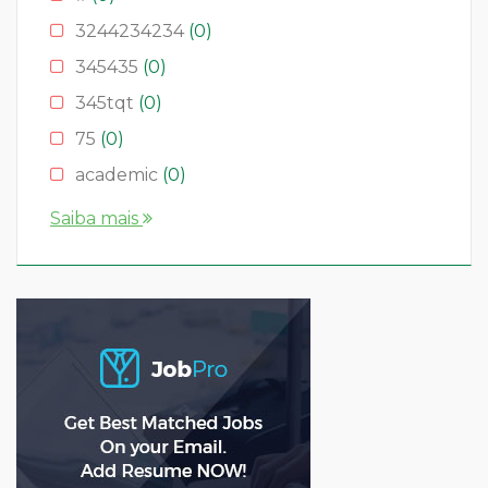
3244234234
(0)
345435
(0)
345tqt
(0)
75
(0)
academic
(0)
account
(0)
Saiba mais
accountant
(0)
AS
(0)
ASD
(0)
asda
(0)
asdad
(0)
asdasdas
(0)
asdasdasd
(0)