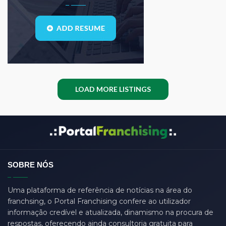
bauleiter
(0)
bhubaneswar
(0)
Blogs
(1)
call center
(3)
center manager
(0)
chartered
(0)
LOAD MORE LISTINGS
CSS
(0)
D
(0)
dasdas
(0)
ddjgud
(0)
SOBRE NÓS
design
(6)
designer
(0)
Uma plataforma de referência de notícias na área do
franchsing, o Portal Franchising confere ao utilizador
develop
(0)
informação credível e atualizada, dinamismo na procura de
developer
(7)
respostas, oferecendo ainda consultoria gratuita para